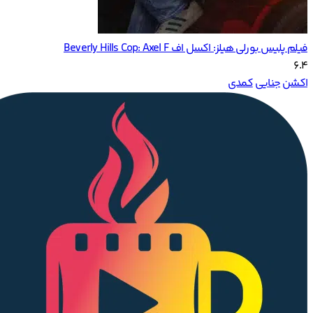
فیلم پلیس بورلی هیلز: اکسل اف Beverly Hills Cop: Axel F
6.4
اکشن
جنایی
کمدی