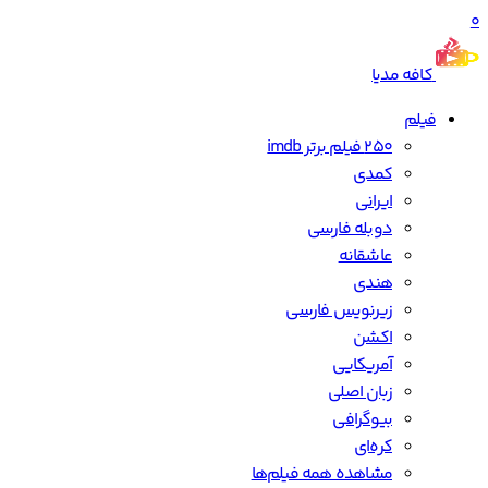
0
کافه مدیا
فیلم
250 فیلم برتر imdb
کمدی
ایرانی
دوبله فارسی
عاشقانه
هندی
زیرنویس فارسی
اکشن
آمریکایی
زبان اصلی
بیوگرافی
کره‌ای
مشاهده همه فیلم‌ها