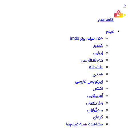
0
کافه مدیا
فیلم
250 فیلم برتر imdb
کمدی
ایرانی
دوبله فارسی
عاشقانه
هندی
زیرنویس فارسی
اکشن
آمریکایی
زبان اصلی
بیوگرافی
کره‌ای
مشاهده همه فیلم‌ها