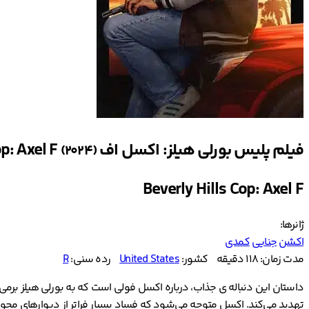
فیلم پلیس بورلی هیلز: اکسل اف Beverly Hills Cop: Axel F
(2024)
Beverly Hills Cop: Axel F
ژانرها:
اکشن
جنایی
کمدی
مدت زمان: 118 دقیقه
کشور:
United States
رده سنی:
R
داستان این دنباله ی جذاب، درباره اکسل فولی است که به بورلی هیلز برم
تهدید می‌کند. اکسل متوجه می‌شود که فساد بسیار فراتر از دیوارهای محوطه 