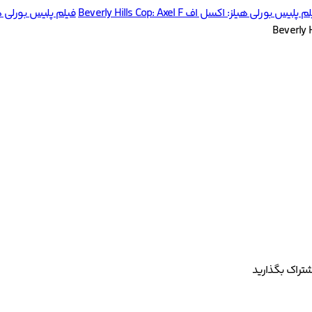
س بورلی هیلز: اکسل اف Beverly Hills Cop: Axel F
فیلم پلیس بورلی هیلز: اکسل اف F
شتراک بگذارید