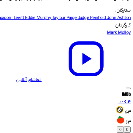
ستارگان:
ordon-Levitt
Eddie Murphy
Taylour Paige
Judge Reinhold
John Ashton
کارگردان:
Mark Molloy
تماشای آنلاین
6.4
/10
53
63
0
0