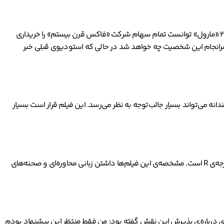
«مارول» حقوق این شخصیت را به کمپانی فاکس قرن بیستم واگذار کرده بود و دو قسمت از این فیلم توسط این شرکت ساخته شده بود. در سال 2018 «مارول» توانست تمام سهام شرکت «فاکس قرن بیستم» را خریداری
 سرانجام این شخصیت چه خواهد شد در حالی که استودیوی قبلی خبر
می‌تواند بسیار جالب‌توجه به نظر می‌رسد. این فیلم قرار است بسیار
کمپانی «مارول» در آثارش که بیشتر نبرد قهرمان‌هاست نبرد قهرمان‌ها را تصویر کرده است و این نخستین فیلم این استودیوی فیلمسازی است که با درجه‌ی R است. مشخصه‌ی این فیلم‌ها داشتن زبانی محاوره‌ای و صحنه‌های
ظری درباره‌ی پذیرش این نقش گفته بود: من فقط منتظر این پیشنهاد بودم