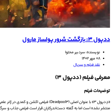
ددپول 3: بازگشت شرور پولساز مارول
نویسنده: سردبیر محتوا
08 مهر 1402
نقد فیلم و سریال
معرفی فیلم (ددپول 3)
توضیحات فیلم
«دِدپول 3» با عنوان اصلی (Deadpool3) فی
منتشر نشده است اما به گفته دست‌اندرکاران قرار است فیلمی جذاب و سرگرم