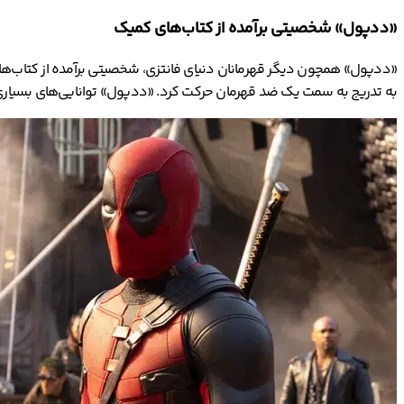
«ددپول» شخصیتی برآمده از کتاب‌های کمیک
به تدریج به سمت یک ضد قهرمان حرکت کرد. «ددپول» توانایی‌های بسیاری د