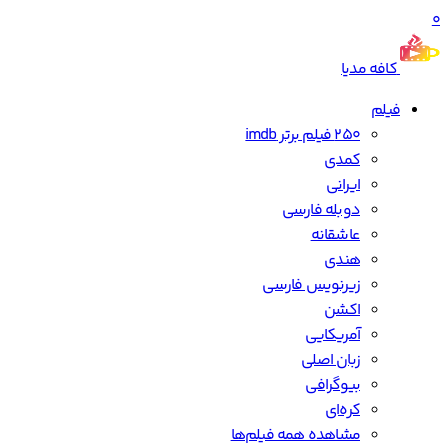
0
کافه مدیا
فیلم
250 فیلم برتر imdb
کمدی
ایرانی
دوبله فارسی
عاشقانه
هندی
زیرنویس فارسی
اکشن
آمریکایی
زبان اصلی
بیوگرافی
کره‌ای
مشاهده همه فیلم‌ها