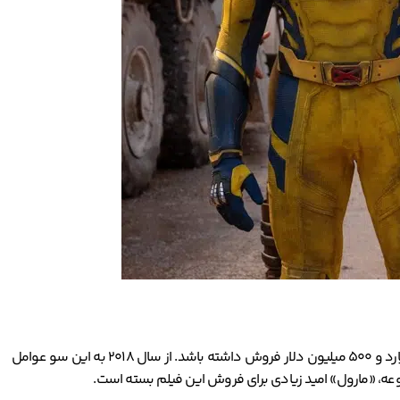
دو قسمت نخست فیلم «ددپول» بسیار پولساز بود. این دو قسمت با هزینه‌ای کمتر از 200 میلون دلار ساخته شد اما در گیشه توانست بیش از یک میلیارد و 500 میلیون دلار فروش داشته باشد. از سال 2018 به این سو عوامل
عه، «مارول» امید زیادی برای فروش این فیلم بسته است.