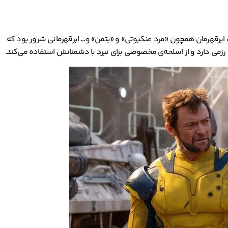
ست که در سال 1991 توسط مارول کمیک منتشر شد. این شخصیت ابرقهرمان همچون «مرد عنکبوتی» و «بتمن» و… ابرقهرمانی شرور بود که
رزمی دارد و از اسلحه‌ی مخصوصی برای نبرد با دشمنانش استفاده می‌کند.