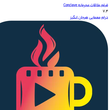
فیلم ملاقات محرمانه Conclave
7.4
درام
معمایی
هیجان انگیز