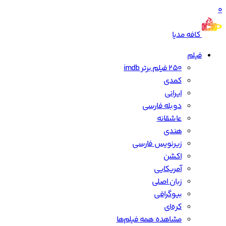
0
کافه مدیا
فیلم
250 فیلم برتر imdb
کمدی
ایرانی
دوبله فارسی
عاشقانه
هندی
زیرنویس فارسی
اکشن
آمریکایی
زبان اصلی
بیوگرافی
کره‌ای
مشاهده همه فیلم‌ها