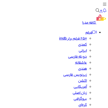
0
کافه مدیا
فیلم
250 فیلم برتر imdb
کمدی
ایرانی
دوبله فارسی
عاشقانه
هندی
زیرنویس فارسی
اکشن
آمریکایی
زبان اصلی
بیوگرافی
کره‌ای