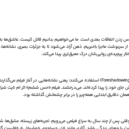
 زدن اتفاقات بعدی است. ما می‌خواهیم بدانیم قاتل کیست، عاشق‌ها به هم 
 از سرنوشت ماجرا باخبریم، ذهن آزاد می‌شود تا به جزئیات بصری، نشانه‌ه
ر پیچیده‌ی روایی‌شان درک عمیق‌تری پیدا می‌کند.
کارگردانان بزرگ همواره از تکنیکی به نام «پیش‌آگاهی» یا فورشدوئینگ (Foreshadowing) استفاده می
عاتش جای خود را پیدا کرده‌اند، می‌درخشند. فیلم «حس ششم» اثر ام نایت شیا
ز همان دقایق ابتدایی همه‌چیز را در برابر چشمانش گذاشته بود.
وقتی پس از چند سال به سراغ فیلمی می‌رویم، تجربه‌های زیسته، عشق‌ها، ش
هویت یا معنای زندگی باشد. آثاری مانند «در جستجوی خوشبختی»، «فارست گ