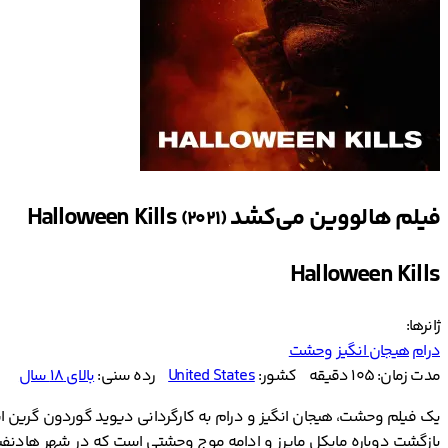
فیلم هالووین می‌کشد Halloween Kills
(2021)
Halloween Kills
ژانرها:
درام
هیجان انگیز
وحشت
مدت زمان: 105 دقیقه
کشور:
United States
رده سنی:
بالای ۱۸ سال
بازگشت دوباره مایکل مایرز و ادامه موج وحشتی است که در شهر هادنفیلد به 