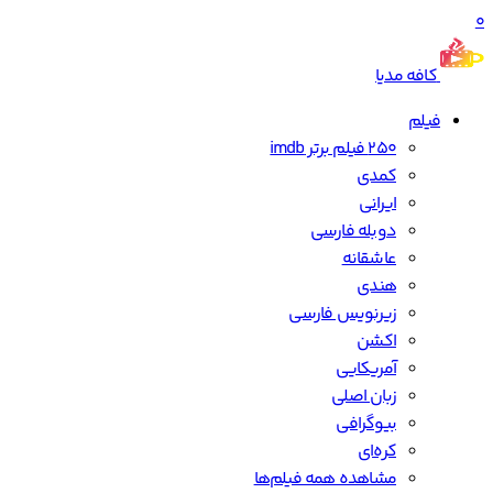
0
کافه مدیا
فیلم
250 فیلم برتر imdb
کمدی
ایرانی
دوبله فارسی
عاشقانه
هندی
زیرنویس فارسی
اکشن
آمریکایی
زبان اصلی
بیوگرافی
کره‌ای
مشاهده همه فیلم‌ها