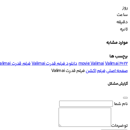
روز
ساعت
دقیقه
ثانیه
موارد مشابه
برچسب ها
Valimai 2022
movie Valimai
دانلود فیلم قدرت Valimai
فیلم قدرت Valimai
صفحه اصلی
فیلم
اکشن
فیلم قدرت Valimai
گزارش مشکل
نام شما
توضیحات