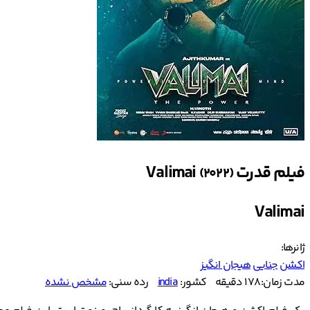
فیلم قدرت Valimai
(2022)
Valimai
ژانرها:
اکشن
جنایی
هیجان انگیز
مدت زمان: 178 دقیقه
کشور:
india
رده سنی:
مشخص نشده