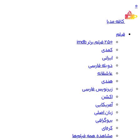
0
کافه مدیا
فیلم
250 فیلم برتر imdb
کمدی
ایرانی
دوبله فارسی
عاشقانه
هندی
زیرنویس فارسی
اکشن
آمریکایی
زبان اصلی
بیوگرافی
کره‌ای
مشاهده همه فیلم‌ها