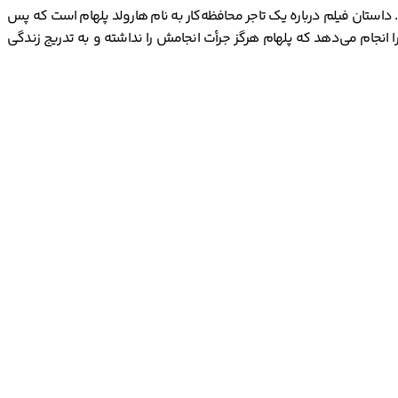
صول کشور بریتانیا در سال 1970 است. در این فیلم راجر مور بازی می‌کند. داستان فیلم درباره یک تاجر محافظه‌کار به نام هارولد پلهام است که پس
 انجام می‌دهد که پلهام هرگز جرأت انجامش را نداشته و به تدریج زندگی