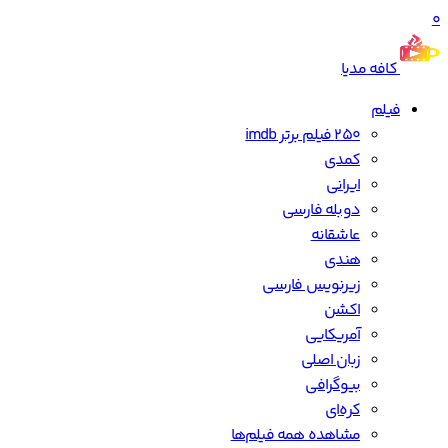
0
کافه مدیا
فیلم
250 فیلم برتر imdb
کمدی
ایرانی
دوبله فارسی
عاشقانه
هندی
زیرنویس فارسی
اکشن
آمریکایی
زبان اصلی
بیوگرافی
کره‌ای
مشاهده همه فیلم‌ها