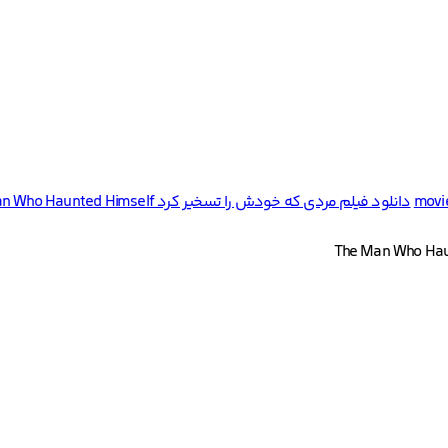
movi
دانلود فیلم مردی که خودش را تسخیر کرد The Man Who Haunted Himself