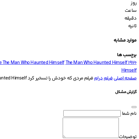
روز
ساعت
دقیقه
ثانیه
موارد مشابه
برچسب ها
e The Man Who Haunted Himself
The Man Who Haunted Himself 1970
Himself
صفحه اصلی
فیلم
درام
فیلم مردی که خودش را تسخیر کرد The Man Who Haunted Himself
گزارش مشکل
نام شما
توضیحات