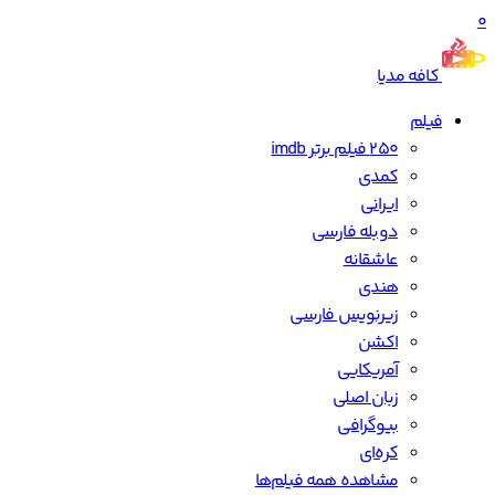
0
کافه مدیا
فیلم
250 فیلم برتر imdb
کمدی
ایرانی
دوبله فارسی
عاشقانه
هندی
زیرنویس فارسی
اکشن
آمریکایی
زبان اصلی
بیوگرافی
کره‌ای
مشاهده همه فیلم‌ها