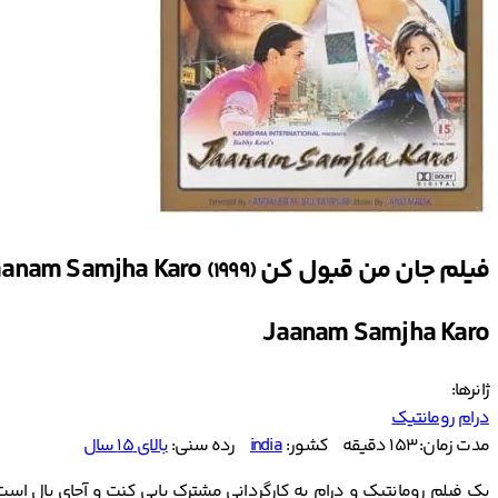
فیلم جان من قبول کن Jaanam Samjha Karo
(1999)
Jaanam Samjha Karo
ژانرها:
درام
رومانتیک
مدت زمان: 153 دقیقه
کشور:
india
رده سنی:
بالای ۱۵ سال