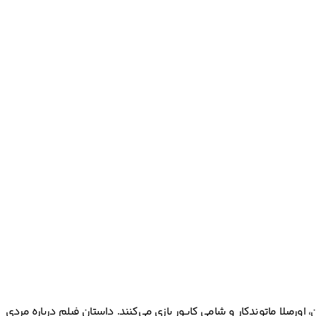
 پال است. این فیلم محصول کشور هند در سال 1999 است. در این فیلم سلمان خان، اورمیلا ماتوندکار و شامی کاپور بازی می‌کنند. داستان فیلم درباره مردی