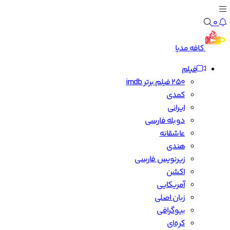
0
کافه مدیا
فیلم
250 فیلم برتر imdb
کمدی
ایرانی
دوبله فارسی
عاشقانه
هندی
زیرنویس فارسی
اکشن
آمریکایی
زبان اصلی
بیوگرافی
کره‌ای