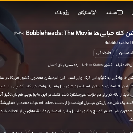
مستند
ستارگان
وبلاگ
حبابی‌ها Bobbleheads: The Movie
(2020)
Bobbleheads: T
انیمیشن
خانوادگی
دقیقه
کشور:
United States
رده سنی:
بالای ۶ سال
ن خانوادگی به کارگردانی کرک وایز است. این انیمیشن محصول کشور آمریکا در سا
 است. این انیمیشن، داستان اسباب‌بازی‌های بابل‌هد را روایت می‌کند که پس از غیب
 باید از خانه در برابر دو مزاحم غیرمنتظره دفاع کنند. در این ماجراجویی هیجان‌انگیز، آنه
تلاش می‌کنند یک بابل‌هد بازیکن بیسبال ارزشمند را از دست intruders نجات دهند. با صد
ستارگانی همچون شر، جنیفر کولیج و گری دلیسل، این انیمیشن ۸۲ دقیقه‌ای پر از لحظات 
ت.