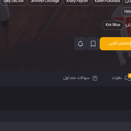
ان:
Grey DeLisle
Jennifer Coolidge
Khary Payton
Karen Fukuhara
Hala
ان:
Kirk Wise
تماشای آنلاین
نظرات
سوالات متداول