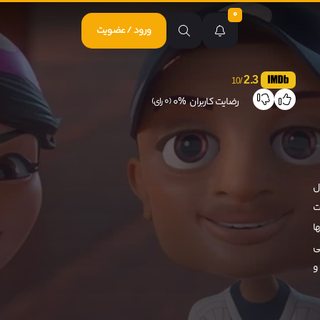
0
ورود / عضویت
2.3
/10
رضایت کاربران
0%
(0 رای)
ل
ت
ا
اپیشگی
شاد و