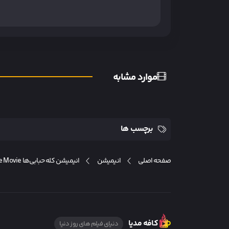
موارد مشابه
برچسب ها
صفحه اصلی
انیمیشن
انیمیشن کله حبابی‌ها Bobbleheads: The Movie
کافه مدیا
دنیای فیلم های روز دنیا