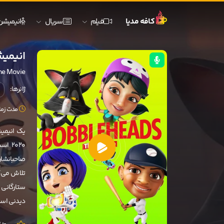
کافه مدیا
فیلم
سریال
انیمیشن
انیمیشن کله 
he Movie
ژانرها:
مدت زمان: 82 
یک انیمیش
2020
صاحبانشان،
دیدنی اس