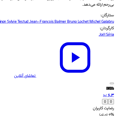
بی‌رحم ارائه می‌دهد.
ستارگان:
inon
Sylvie Testud
Jean-François Balmer
Bruno Lochet
Michel Galabru
کارگردان:
Joël Séria
تماشای آنلاین
6.3
/10
0
0
رضایت کاربران
0%
(0 رای)