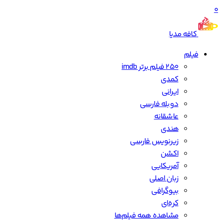
0
کافه مدیا
فیلم
250 فیلم برتر imdb
کمدی
ایرانی
دوبله فارسی
عاشقانه
هندی
زیرنویس فارسی
اکشن
آمریکایی
زبان اصلی
بیوگرافی
کره‌ای
مشاهده همه فیلم‌ها