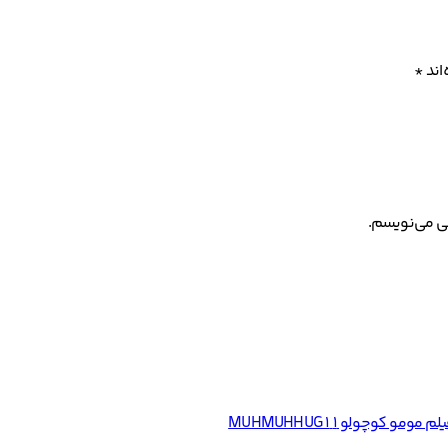
اند
*
هی می‌نویسم.
لم مومو کوچولو ۱ MUHMUHHUG 1