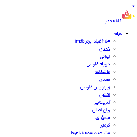
0
کافه مدیا
فیلم
250 فیلم برتر imdb
کمدی
ایرانی
دوبله فارسی
عاشقانه
هندی
زیرنویس فارسی
اکشن
آمریکایی
زبان اصلی
بیوگرافی
کره‌ای
مشاهده همه فیلم‌ها