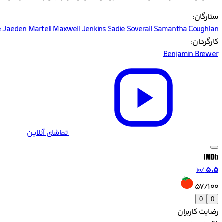
ستارگان:
e
Jaeden Martell
Maxwell Jenkins
Sadie Soverall
Samantha Coughlan
کارگردان:
Benjamin Brewer
تماشای آنلاین
5.5
/10
57/100
0
0
رضایت کاربران