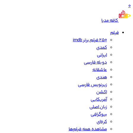
0
کافه مدیا
فیلم
250 فیلم برتر imdb
کمدی
ایرانی
دوبله فارسی
عاشقانه
هندی
زیرنویس فارسی
اکشن
آمریکایی
زبان اصلی
بیوگرافی
کره‌ای
مشاهده همه فیلم‌ها