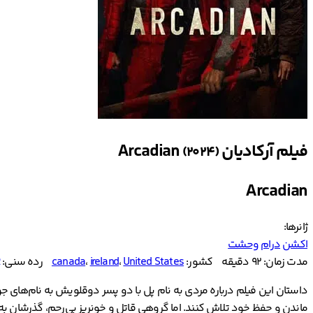
فیلم آرکادیان Arcadian
(2024)
Arcadian
ژانرها:
اکشن
درام
وحشت
مدت زمان: 92 دقیقه
کشور:
United States
،
ireland
،
canada
رده سنی:
داستان این فیلم درباره مردی به نام پل با دو پسر دوقلویش به نام‌های جوز
ماندن و حفظ خود تلاش کنند. اما گروهی قاتل و خونریز بی‌رحم، گذرشان 