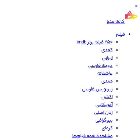
0
کافه مدیا
فیلم
250 فیلم برتر imdb
کمدی
ایرانی
دوبله فارسی
عاشقانه
هندی
زیرنویس فارسی
اکشن
آمریکایی
زبان اصلی
بیوگرافی
کره‌ای
مشاهده همه فیلم‌ها