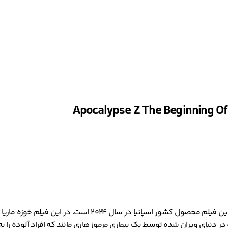
یک فیلم اکشن، ترسناک و علمی تخیلی به کارگردانی کارلس تورنس 
و در دنیای ویران شده توسط یک بیماری مرموز هاری مانند که افراد آلوده را