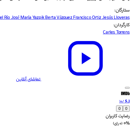
ستارگان:
del Río
José María Yazpik
Berta Vázquez
Francisco Ortiz
Jesús Lloveras
کارگردان:
Carles Torrens
تماشای آنلاین
6.1
/10
0
0
رضایت کاربران
0%
(0 رای)