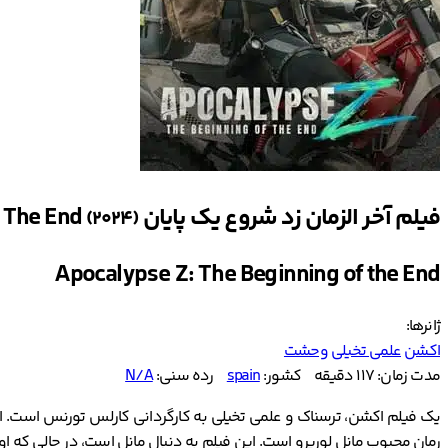
فیلم آخر الزمان زد شروع یک پایان Apocalypse Z The Beginning Of The End
(2024)
Apocalypse Z: The Beginning of the End
ژانرها:
اکشن
علمی تخیلی
وحشت
مدت زمان: 117 دقیقه
کشور:
spain
رده سنی:
N/A
رمان محبوب مانل لوریرو است. این فیلم به دنبال مانل‌ است، در حالی که ا