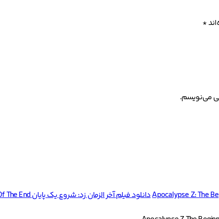
اند
*
هی می‌نویسم.
Apocalypse Z: The Be
دانلود فیلم آخر الزمان زد: شروع یک پایان Apocalypse Z The Beginning Of The End