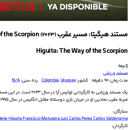
مستند هیگیتا: مسیر عقرب Higuita: The Way of the Scorpion
(2023)
Higuita: The Way of the Scorpion
ژانرها:
مستند
ورزشی
مدت زمان: 90 دقیقه
کشور:
Uruguay
،
Colombia
رده سنی:
N/A
یک مستند ورزشی به کارگر
ضربه عقرب نمادین او در جریان بازی دوستانه مقابل انگلیس در سال 1995 در تاریخ فوتبال ثبت شده است. این مستند از ضربه جسورانه او به عقرب گرفته تا مبارزات شخصی، پرتره‌ای زنده از یک نماد فوتبال را ترسیم می‌کند.
ستارگان:
Rene Higuita
Francisco Maturana
Luis Carlos Perea
Carlos Valderrama
کارگردان: