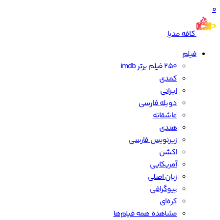
0
کافه مدیا
فیلم
250 فیلم برتر imdb
کمدی
ایرانی
دوبله فارسی
عاشقانه
هندی
زیرنویس فارسی
اکشن
آمریکایی
زبان اصلی
بیوگرافی
کره‌ای
مشاهده همه فیلم‌ها