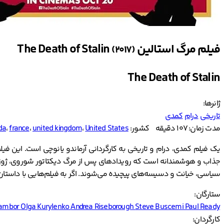
فیلم مرگ استالین The Death of Stalin
(2017)
The Death of Stalin
ژانرها:
تاریخی
درام
کمدی
مدت زمان: 107 دقیقه
کشور:
United States
،
united kingdom
،
france
،
da
سیاسی، خیانت و دسیسه‌های پیچیده می‌شوند. اگر به فیلم‌هایی با داستان‌ه
ستارگان:
Tambor
Olga Kurylenko
Andrea Riseborough
Steve Buscemi
Paul Ready
کارگردان: