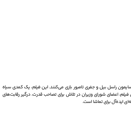
فیلم محصول کشور فرانسه در سال 2017 است. در این فیلم استیو بوشمی، سایمون راسل بیل و جفری تامبور بازی می‌کنند. این فیلم، یک کمدی سیاه
 1953 را با طنزی تلخ و بی‌رحم به تصویر می‌کشد. در این فیلم، اعضای شورای وزیران در تلاش برای تصاحب قدرت، درگیر رقابت‌های
ی ایده‌آل برای تماشا است.