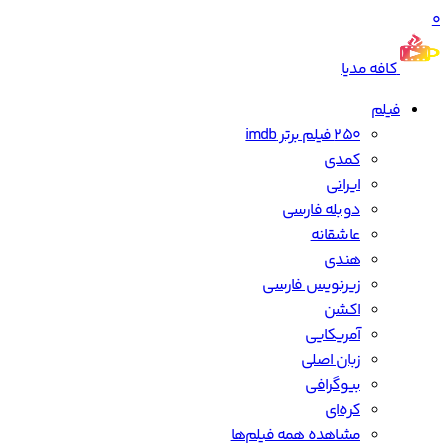
0
کافه مدیا
فیلم
250 فیلم برتر imdb
کمدی
ایرانی
دوبله فارسی
عاشقانه
هندی
زیرنویس فارسی
اکشن
آمریکایی
زبان اصلی
بیوگرافی
کره‌ای
مشاهده همه فیلم‌ها