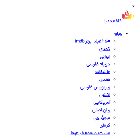
0
کافه مدیا
فیلم
250 فیلم برتر imdb
کمدی
ایرانی
دوبله فارسی
عاشقانه
هندی
زیرنویس فارسی
اکشن
آمریکایی
زبان اصلی
بیوگرافی
کره‌ای
مشاهده همه فیلم‌ها