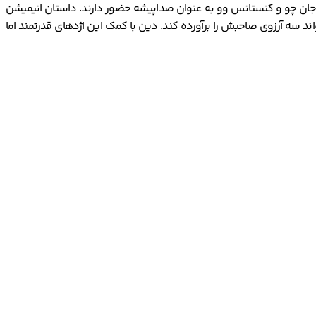
میشن محصول کشور چین در سال 2021 است. در این انیمیشن جیمی وونگ، جان چو و کنستانس وو به عنوان صداپیشه حضور دارند. داستان انیمیشن
ند سه آرزوی صاحبش را برآورده کند. دین با کمک این اژدهای قدرتمند اما