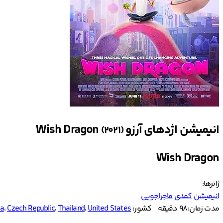
انیمیشن اژدهای آرزو Wish Dragon
(2021)
Wish Dragon
ژانرها:
انیمیشن
کمدی
ماجراجویی
مدت زمان: 98 دقیقه
کشور:
United States
،
Thailand
،
Czech Republic
،
na