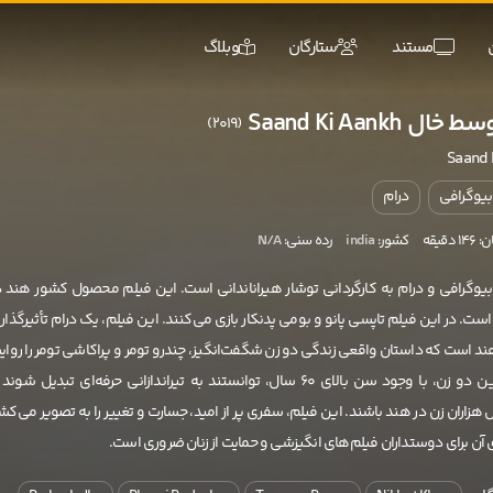
مستند
ستارگان
وبلاگ
ل Saand Ki Aankh
(2019)
Saand 
بیوگرافی
درام
دقیقه
کشور:
india
رده سنی:
N/A
یوگرافی و درام به کارگردانی توشار هیراناندانی است. این فیلم محصول کشور هند د
ال 2019 است. در این فیلم تاپسی پانو و بومی پدنکار بازی می‌کنند. این فیلم، یک درام تأثیرگذار 
د است که داستان واقعی زندگی دو زن شگفت‌انگیز، چندرو تومر و پراکاشی تومر را روای
می‌کند. این دو زن، با وجود سن بالای 60 سال، توانستند به تیراندازانی حرفه‌ای تبدیل شون
هزاران زن در هند باشند. این فیلم، سفری پر از امید، جسارت و تغییر را به تصویر می‌کش
 آن برای دوستداران فیلم‌های انگیزشی و حمایت از زنان ضروری است.