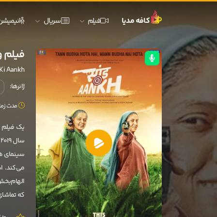
کافه مدیا
فیلم
سریال
انیمیشن
فیلم وسط خا
Ki Aankh
ژانرها:
مدت زمان: 146 
یک فیلم ب
س
سینمای هن
الهام‌بخش 
که تماشای