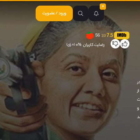
0
ورود / عضویت
7.5
56
/10
رضایت کاربران
0%
(0 رای)
ر
از
ت
د و
د