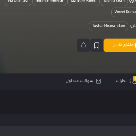
ان:
Prakash Jha
Bhumi Pednekar
Taapsee Pannu
Nikhat Khan
Vineet Kuma
ان:
Tushar Hiranandani
تماشای آنلاین
نظرات
سوالات متداول