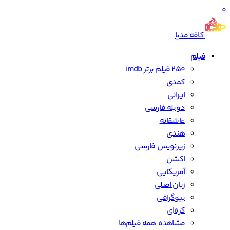
0
کافه مدیا
فیلم
250 فیلم برتر imdb
کمدی
ایرانی
دوبله فارسی
عاشقانه
هندی
زیرنویس فارسی
اکشن
آمریکایی
زبان اصلی
بیوگرافی
کره‌ای
مشاهده همه فیلم‌ها