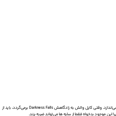
داستان فیلم درباره روح انتقام جوی است که شکل پری دندان را به خود گرفته و شهری کوچک را که 150 سال پیش او را لینچ کرده بود، به وحشت می‌اندازد. وقتی کایل والش به زادگاهش Darkness Falls برمی‌گردد، باید از
 این موجود بدخواه فقط از سایه ها می‌تواند ضربه بزند.