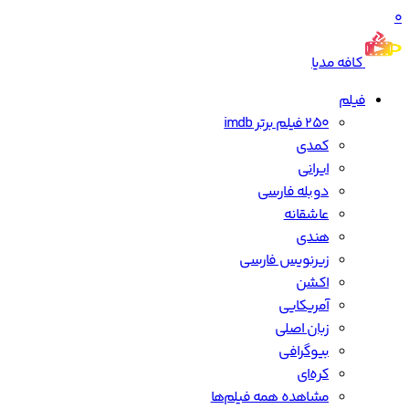
0
کافه مدیا
فیلم
250 فیلم برتر imdb
کمدی
ایرانی
دوبله فارسی
عاشقانه
هندی
زیرنویس فارسی
اکشن
آمریکایی
زبان اصلی
بیوگرافی
کره‌ای
مشاهده همه فیلم‌ها