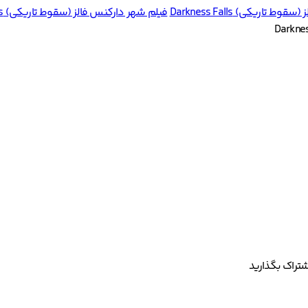
اریکی) Darkness Falls
فیلم شهر دارکنس فالز (سقوط تاریکی) Darkness Falls
شتراک بگذارید