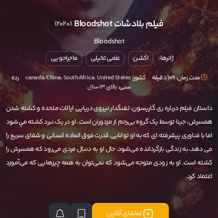
فيلم بلادشات Bloodshot
(2020)
Bloodshot
ژانرها:
اکشن
علمی تخیلی
ماجراجویی
مدت زمان: 109 دقیقه
کشور:
United States
،
South Africa
،
China
،
canada
رده
سنی:
بالای ۱۳ سال
داستان فيلم درباره ری گاریسون، تفنگدار نیروی دریایی ایالات متحده و کشته شدن
همسرش، جینا توسط یک گروه بی‌رحم از مزدوران است. او در يک نبرد کشته مي‌شود
اما با فناوری پیشرفته ای که به او توانایی قدرت فوق العاده انسانی و شفای سریع را
می دهد، به زندگی بازگردانده می‌شود. حال او به دنبال مردی می‌رود که همسرش را
کشته است. او به زودی متوجه می‌شود که نمی‌توان به همه چیزهایی که می‌آموزد
اعتماد کرد.
تماشای آنلاین