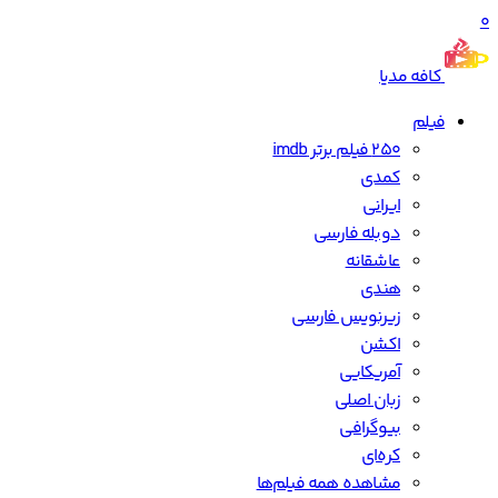
0
کافه مدیا
فیلم
250 فیلم برتر imdb
کمدی
ایرانی
دوبله فارسی
عاشقانه
هندی
زیرنویس فارسی
اکشن
آمریکایی
زبان اصلی
بیوگرافی
کره‌ای
مشاهده همه فیلم‌ها